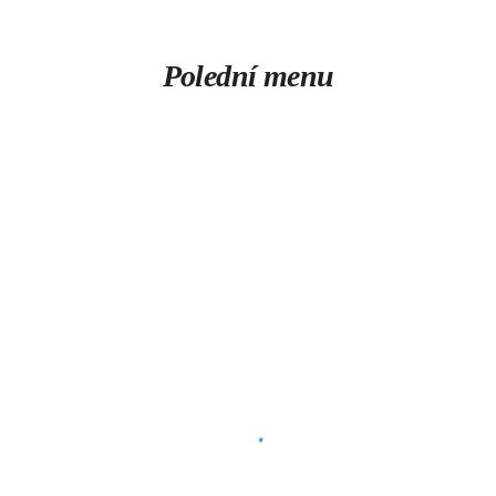
Polední m
enu